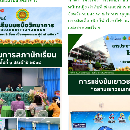
รียนบรบือวิทยาคาร
หนักหญิง ลำดับที่ ๘ และเข้าร
จังหวัดระยอง นายภัทรกร บุญแสน
การคัดเลือกนักกีฬาไตรกีฬา แ
แห่งประเทศไทย