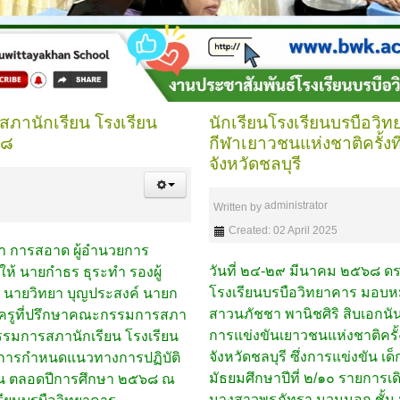
ภานักเรียน โรงเรียน
นักเรียนโรงเรียนบรบือวิ
๖๘
กีฬาเยาวชนแห่งชาติครั้ง
จังหวัดชลบุรี
administrator
Written by
Created: 02 April 2025
า การสอาด ผู้อำนวยการ
วันที่ ๒๔-๒๙ มีนาคม ๒๕๖๘ ดร
ห้ นายกำธร ธุระทำ รองผู้
โรงเรียนบรบือวิทยาคาร มอบห
 นายวิทยา บุญประสงค์ นายก
สาวนภัชชา พานิชศิริ สิบเอกนัน
ณะครูที่ปรึกษาคณะกรรมการสภา
การแข่งขันเยาวชนแห่งชาติครั
รรมการสภานักเรียน โรงเรียน
จังหวัดชลบุรี ซึ่งการแข่งขัน เ
นการกำหนดแนวทางการปฏิบัติ
มัธยมศึกษาปีที่ ๒/๑๐ รายการเด
น ตลอดปีการศึกษา ๒๕๖๘ ณ
นางสาวพรภัทรา นวนนอก ชั้น มั