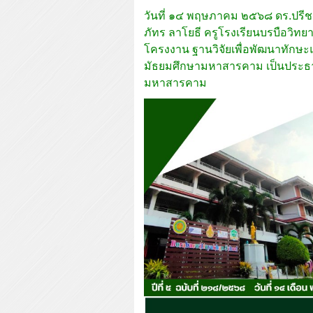
วันที่ ๑๔ พฤษภาคม ๒๕๖๘ ดร.ปรีช
ภัทร ลาโยธี ครูโรงเรียนบรบือวิทย
โครงงาน ฐานวิจัยเพื่อพัฒนาทักษะ
มัธยมศึกษามหาสารคาม เป็นประธาน
มหาสารคาม