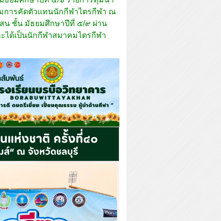
่วมการคัดตัวแทนนักกีฬาไตรกีฬา ณ
 ชั้น มัธยมศึกษาปีที่ ๕/๙ ผ่าน
ละได้เป็นนักกีฬาสมาคมไตรกีฬา