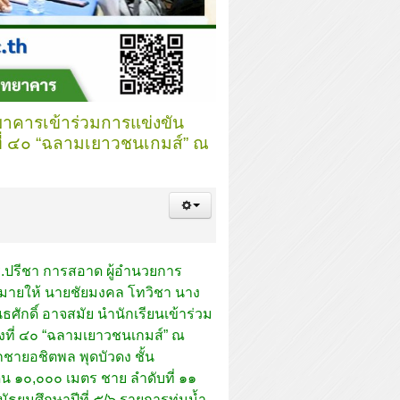
ทยาคารเข้าร่วมการแข่งขัน
ที่ ๔๐ “ฉลามเยาวชนเกมส์” ณ
.ปรีชา การสอาด ผู้อำนวยการ
มายให้ นายชัยมงคล โทวิชา นาง
ธศักดิ์ อาจสมัย นำนักเรียนเข้าร่วม
้งที่ ๔๐ “ฉลามเยาวชนเกมส์” ณ
ด็กชายอชิตพล พุดบัวดง ชั้น
ิน ๑๐,๐๐๐ เมตร ชาย ลำดับที่ ๑๑
ธยมศึกษาปีที่ ๕/๖ รายการทุ่มน้ำ