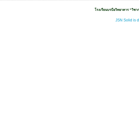
โรงเรียนบรบือวิทยาคาร “วิชากา
JSN Solid is 