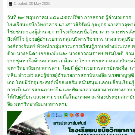
Created: 30 May 2025
วันที่ ๒๙ พฤษภาคม ๒๕๖๘ ดร.ปรีชา การสอาด ผู้อำนวยการ
โรงเรียนบรบือวิทยาคาร นางสาวสิริรัตน์ กุลบุตร นางสาวจุฑาท
ไชยชนะ รองผู้อำนวยการโรงเรียนบรบือวิทยาคาร นางพรรณ
สิงห์สีโว ผู้ช่วยผู้อำนวยการกลุ่มบริหารวิชาการ นางสาวสุปรีย
วงศ์ดวงจันทร์ หัวหน้ากลุ่มสาระการเรียนรู้ภาษาต่างประเทศ 
ด้วย นางชนิดา เอกสะพัง และ นางสาวอมราพร พรมโชติ ร่วม
ประชุมหารือด้านความร่วมมือทางวิชาการระหว่างสถาบันขงจื
มหาวิทยาลัยมหาสารคาม โดยมี ผู้อำนวยการสถาบันขงจื่อ น
หลิน ฮ่าวเยว่ และผู้ช่วยผู้อำนวยการสถาบันขงจื่อ นายชาญวุฒ
เกอ โดยมีวัตถุประสงค์เพื่อส่งเสริม สนับสนุน แลกเปลี่ยนเรียนรู
การเรียนการสอนภาษาจีน และพัฒนาความสามารถทางภาษา
ให้กับผู้เรียน และความร่วมมือในอนาคต ณ ห้องประชุมสถาบั
จือ มหาวิทยาลัยมหาสารคาม