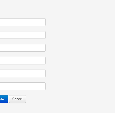
ster
Cancel