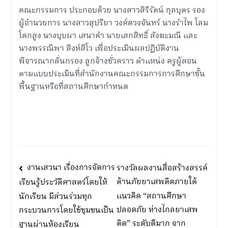
ลูกจ้าง
คณะกรรมการ ประกอบด้วย นางสาวสิริรัตน์ กุลบุตร รอง
ชั่วคราว
ผู้อำนวยการ นางสาวสุปรียา วงศ์ดวงจันทร์ นางรำไพ โลม
ตำแหน่ง
โคกสูง นางบุบผา เสนาคำ นายเสกสิทธิ์ สังฆะมณี และ
ครู
นางพรรณิพา สิงห์สีโว เพื่อประเมินผลปฏิบัติงาน
ผู้
พิจารณากลั่นกรอง ลูกจ้างชั่วคราว ตำแหน่ง ครูผู้สอน
สอน
ตามแบบประเมินที่สำนักงานคณะกรรมการการศึกษาขั้น
ใน
พื้นฐานหรือที่สถานศึกษากำหนด
รอบ
๖
เดือน
แนะแนว
งานเสวนา เรื่องการจัดการ
รางวัลผลงานสื่อสร้างสรรค์
ต้านภัยยาเสพติดภายใต้
เรียนรู้ประวัติศาสตร์โดยให้
เรื่อง
แนวคิด “สถานศึกษา
นักเรียน มีส่วนร่วมทุก
ปลอดภัย ห่างไกลยาเสพ
กระบวนการโดยใช้ชุมชนเป็น
ติด” ระดับดีมาก จาก
ฐานผ่านห้องเรียน