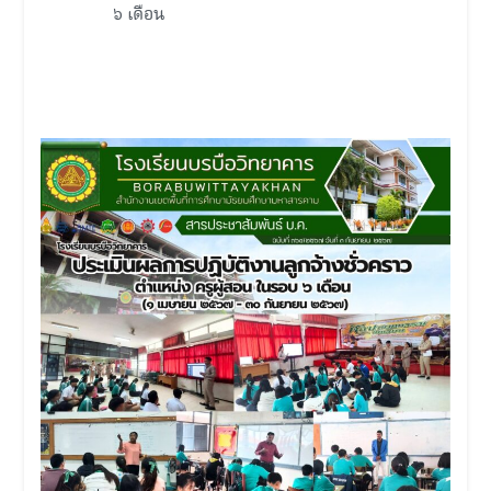
๖ เดือน