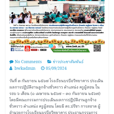
on
No Comments
ข่าวประชาสัมพันธ์
โรงเรียน
bwkadmin
05/09/2024
บรบือ
วิทยาคาร
วันที่ ๓ กันยายน ๒๕๖๗ โรงเรียนบรบือวิทยาคาร ประเมิน
ประเมิน
ผลการปฏิบัติงานลูกจ้างชั่วคราว ตำแหน่ง ครูผู้สอน ใน
ผล
รอบ ๖ เดือน (๑ เมษายน ๒๕๖๗ – ๓๐ กันยายน ๒๕๖๗)
การ
โดยมีคณะกรรมการประเมินผลการปฏิบัติงานลูกจ้าง
ปฏิบัติ
ชั่วคราว ตำแหน่ง ครูผู้สอน โดยมี ดร.ปรีชา การสอาด ผู้
งาน
อำนวยการโรงเรียนบรบือวิทยาคาร ประธานกรรมการ